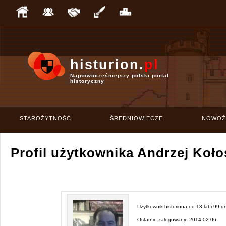
histurion.
pl
Najnowocześniejszy polski portal
historyczny
STAROŻYTNOŚĆ
ŚREDNIOWIECZE
NOWOŻ
Profil użytkownika Andrzej Koł
Użytkownik histuriona od
13 lat i 99 dn
Ostatnio zalogowany:
2014-02-06