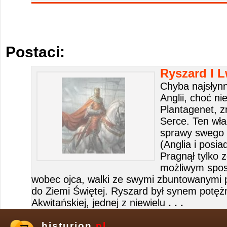
Postaci:
Ryszard I L
Chyba najsłyn
Anglii, choć ni
Plantagenet, z
Serce. Ten wła
sprawy swego 
(Anglia i posia
Pragnął tylko
możliwym spos
wobec ojca, walki ze swymi zbuntowanymi p
do Ziemi Świętej. Ryszard był synem potężn
Akwitańskiej, jednej z niewielu
. . .
histurion.
pl