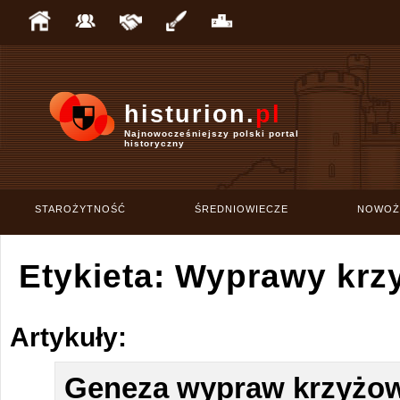
histurion.
pl
Najnowocześniejszy polski portal
historyczny
STAROŻYTNOŚĆ
ŚREDNIOWIECZE
NOWOŻ
Etykieta: Wyprawy kr
Artykuły:
Geneza wypraw krzyżo