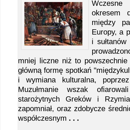
Wczesne 
okresem d
między pań
Europy, a 
i sułtanów
prowadzono
mniej liczne niż to powszechnie
główną formę spotkań "międzykul
i wymiana kulturalna, poprze
Muzułmanie wszak ofiarowali
starożytnych Greków i Rzymi
zapomniał, oraz zdobycze średni
współczesnym
. . .