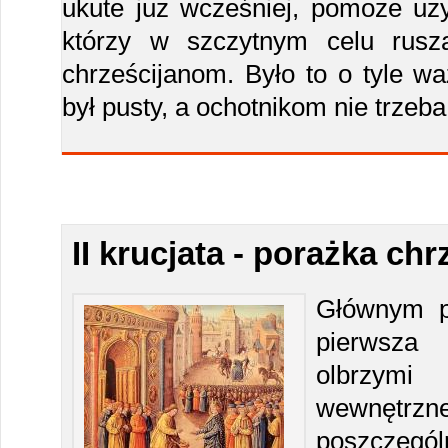
ukute już wcześniej, pomoże uzy
którzy w szczytnym celu rus
chrześcijanom. Było to o tyle wa
był pusty, a ochotnikom nie trzeba
II krucjata - porażka chr
Głównym p
pierwsza 
olbrzymi
wewnę
poszczeg