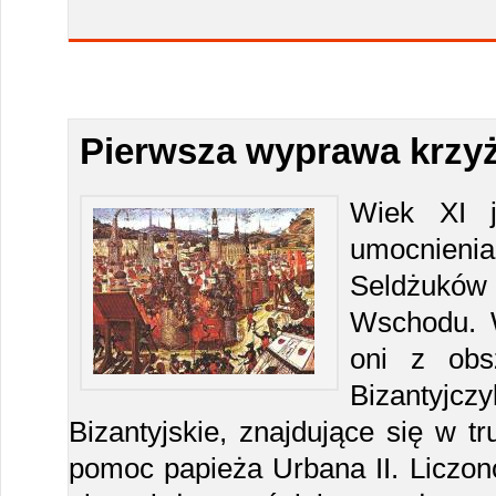
Pierwsza wyprawa krzyż
Wiek XI j
umocnieni
Seldżuków
Wschodu. 
oni z obs
Bizanty
Bizantyjskie, znajdujące się w tr
pomoc papieża Urbana II. Liczono