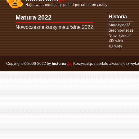
Najnowocześniejszy polski portal historyczny
Matura 2022
Historia
Starożytność
Nowoczesne kursy maturalne 2022
Średniowiecze
Nowożytność
XIX wiek
XX wiek
Copyright © 2006-2022 by
histurion.
pl
. Korzystając z portalu akceptujesz wyk