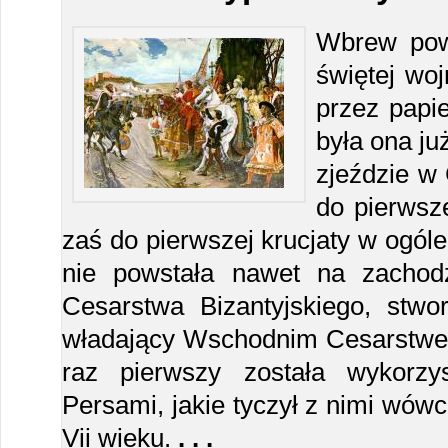
Wbrew pow
świętej wo
przez papi
była ona ju
zjeździe w
do pierwsze
zaś do pierwszej krucjaty w ogóle
nie powstała nawet na zachod
Cesarstwa Bizantyjskiego, stwor
władający Wschodnim Cesarstwe
raz pierwszy została wykorz
Persami, jakie tyczył z nimi wów
Vii wieku.
. . .