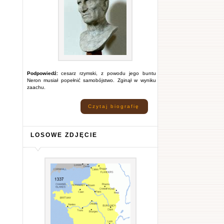
Podpowiedź:
cesarz rzymski, z powodu jego buntu
Neron musiał popełnić samobójstwo. Zginął w wyniku
zaachu.
Czytaj biografię
LOSOWE ZDJĘCIE