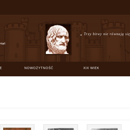
„
Trzy bitwy nie równają s
rtal
E
NOWOŻYTNOŚĆ
XIX WIEK