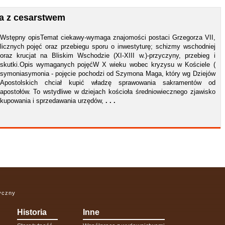
wa z cesarstwem
Wstępny opisTemat ciekawy-wymaga znajomości postaci Grzegorza VII,
licznych pojęć oraz przebiegu sporu o inwestyturę; schizmy wschodniej
oraz krucjat na Bliskim Wschodzie (XI-XIII w.)-przyczyny, przebieg i
skutki.Opis wymaganych pojęćW X wieku wobec kryzysu w Kościele (
symoniasymonia - pojęcie pochodzi od Szymona Maga, który wg Dziejów
Apostolskich chciał kupić władzę sprawowania sakramentów od
apostołów. To wstydliwe w dziejach kościoła średniowiecznego zjawisko
kupowania i sprzedawania urzędów,
. . .
ryczny
Historia
Inne