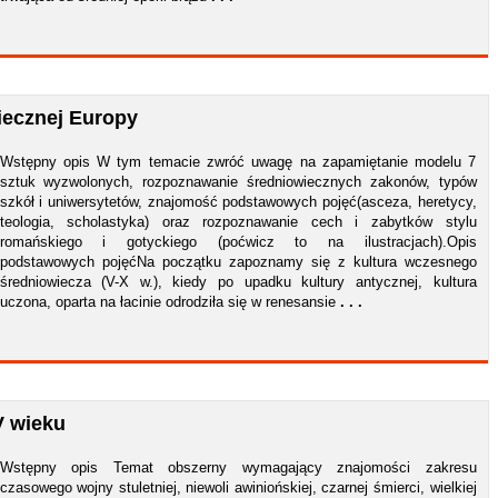
iecznej Europy
Wstępny opis W tym temacie zwróć uwagę na zapamiętanie modelu 7
sztuk wyzwolonych, rozpoznawanie średniowiecznych zakonów, typów
szkół i uniwersytetów, znajomość podstawowych pojęć(asceza, heretycy,
teologia, scholastyka) oraz rozpoznawanie cech i zabytków stylu
romańskiego i gotyckiego (poćwicz to na ilustracjach).Opis
podstawowych pojęćNa początku zapoznamy się z kultura wczesnego
średniowiecza (V-X w.), kiedy po upadku kultury antycznej, kultura
uczona, oparta na łacinie odrodziła się w renesansie
. . .
V wieku
Wstępny opis Temat obszerny wymagający znajomości zakresu
czasowego wojny stuletniej, niewoli awiniońskiej, czarnej śmierci, wielkiej