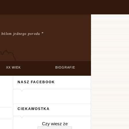
ię bólom jednego porodu
”
XX WIEK
BIOGRAFIE
NASZ FACEBOOK
CIEKAWOSTKA
Czy wiesz że