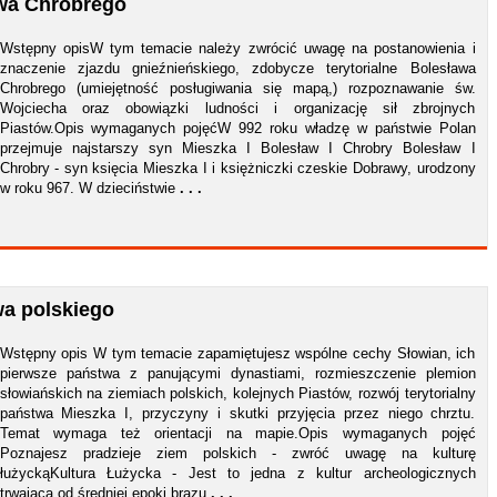
awa Chrobrego
Wstępny opisW tym temacie należy zwrócić uwagę na postanowienia i
znaczenie zjazdu gnieźnieńskiego, zdobycze terytorialne Bolesława
Chrobrego (umiejętność posługiwania się mapą,) rozpoznawanie św.
Wojciecha oraz obowiązki ludności i organizację sił zbrojnych
Piastów.Opis wymaganych pojęćW 992 roku władzę w państwie Polan
przejmuje najstarszy syn Mieszka I Bolesław I Chrobry Bolesław I
Chrobry - syn księcia Mieszka I i księżniczki czeskie Dobrawy, urodzony
w roku 967. W dzieciństwie
. . .
wa polskiego
Wstępny opis W tym temacie zapamiętujesz wspólne cechy Słowian, ich
pierwsze państwa z panującymi dynastiami, rozmieszczenie plemion
słowiańskich na ziemiach polskich, kolejnych Piastów, rozwój terytorialny
państwa Mieszka I, przyczyny i skutki przyjęcia przez niego chrztu.
Temat wymaga też orientacji na mapie.Opis wymaganych pojęć
Poznajesz pradzieje ziem polskich - zwróć uwagę na kulturę
łużyckąKultura Łużycka - Jest to jedna z kultur archeologicznych
trwająca od średniej epoki brązu
. . .