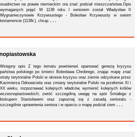
osadnictwo na prawie niemieckim ora znać podział mieszczaństwa.Opis
wymaganych pojęć W 1138 roku I seniorem został Władysław II
Wygnaniecsynowie Krzywoustego - Bolesław Krzywousty w swoim
testamencie (1138r.), chcąc
. . .
snopiastowska
Wstępny opis Z tego tematu powinieneś opanować genezę kryzysu
państwa polskiego po śmierci Bolesława Chrobrego, znając mapę znać
straty terytorialne Polski w okresie kryzysu oraz ziemie odzyskane przez
Kazimierza Odnowiciela oraz zmiany terytorialne Polski na przełomie XI i
XII wieku, rozpoznawać kolejnych władców, wymienić kolejnych królów
wczesnopiastowskich; zwróć szczególną uwagę na spór Śmiałego z
biskupem Stanisławem oraz zapoznaj się z zasadą senioratu -
szczególnie uprawnienia seniora i w oparciu o mapę podział ziem
. . .