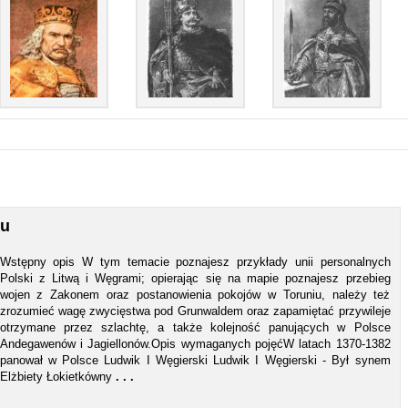
ku
Wstępny opis W tym temacie poznajesz przykłady unii personalnych
Polski z Litwą i Węgrami; opierając się na mapie poznajesz przebieg
wojen z Zakonem oraz postanowienia pokojów w Toruniu, należy też
zrozumieć wagę zwycięstwa pod Grunwaldem oraz zapamiętać przywileje
otrzymane przez szlachtę, a także kolejność panujących w Polsce
Andegawenów i Jagiellonów.Opis wymaganych pojęćW latach 1370-1382
panował w Polsce Ludwik I Węgierski Ludwik I Węgierski - Był synem
Elżbiety Łokietkówny
. . .