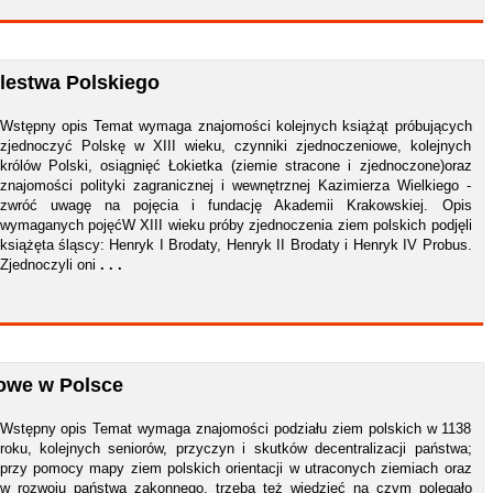
lestwa Polskiego
Wstępny opis Temat wymaga znajomości kolejnych książąt próbujących
zjednoczyć Polskę w XIII wieku, czynniki zjednoczeniowe, kolejnych
królów Polski, osiągnięć Łokietka (ziemie stracone i zjednoczone)oraz
znajomości polityki zagranicznej i wewnętrznej Kazimierza Wielkiego -
zwróć uwagę na pojęcia i fundację Akademii Krakowskiej. Opis
wymaganych pojęćW XIII wieku próby zjednoczenia ziem polskich podjęli
książęta śląscy: Henryk I Brodaty, Henryk II Brodaty i Henryk IV Probus.
Zjednoczyli oni
. . .
cowe w Polsce
Wstępny opis Temat wymaga znajomości podziału ziem polskich w 1138
roku, kolejnych seniorów, przyczyn i skutków decentralizacji państwa;
przy pomocy mapy ziem polskich orientacji w utraconych ziemiach oraz
w rozwoju państwa zakonnego, trzeba też wiedzieć na czym polegało