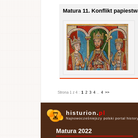
Matura 11. Konflikt papiest
Strona 1 z 4 :
1
2
3
4
...
4
>>
histurion.
pl
Najnowocześniejszy polski portal histo
Matura 2022