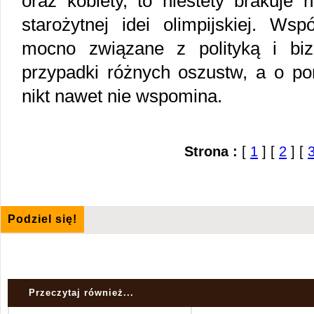
oraz kobiety, to niestety brakuje
starożytnej idei olimpijskiej. Wsp
mocno związane z polityką i bi
przypadki różnych oszustw, a o po
nikt nawet nie wspomina.
Strona :
[
1
] [
2
] [
Podziel się!
Przeczytaj również...