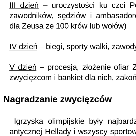
III dzień
– uroczystości ku czci Pe
zawodników, sędziów i ambasadoró
dla Zeusa ze 100 krów lub wołów)
IV dzień
– biegi, sporty walki, zawo
V dzień
– procesja, złożenie ofiar
zwycięzcom i bankiet dla nich, zako
Nagradzanie zwycięzców
Igrzyska olimpijskie były najbar
antycznej Hellady i wszyscy sporto