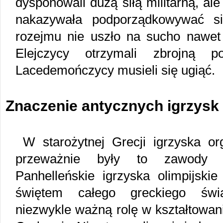
dysponowali dużą siłą militarną, al
nakazywała podporządkowywać si
rozejmu nie uszło na sucho nawet 
Elejczycy otrzymali zbrojną
Lacedemończycy musieli się ugiąć.
Znaczenie antycznych igrzysk
W starożytnej Grecji igrzyska or
przeważnie były to zawody o
Panhelleńskie igrzyska olimpijsk
świętem całego greckiego świa
niezwykle ważną rolę w kształtowan