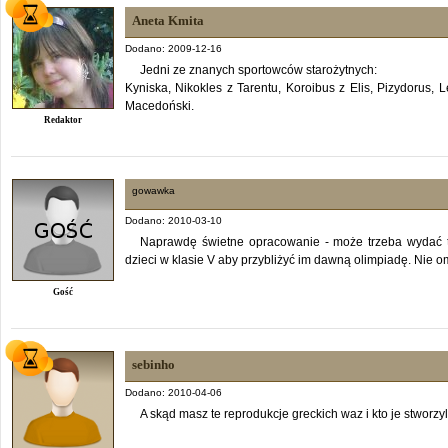
Aneta Kmita
Dodano: 2009-12-16
Jedni ze znanych sportowców starożytnych:
Kyniska, Nikokles z Tarentu, Koroibus z Elis, Pizydorus, 
Macedoński.
Redaktor
gowawka
Dodano: 2010-03-10
Naprawdę świetne opracowanie - może trzeba wydać to
dzieci w klasie V aby przybliżyć im dawną olimpiadę. Nie 
Gość
sebinho
Dodano: 2010-04-06
A skąd masz te reprodukcje greckich waz i kto je stworzy