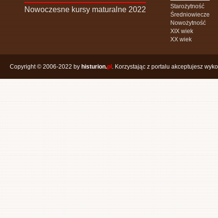
Starożytność
Nowoczesne kursy maturalne 2022
Średniowiecze
Nowożytność
XIX wiek
XX wiek
Copyright © 2006-2022 by
histurion.
pl
. Korzystając z portalu akceptujesz wyk