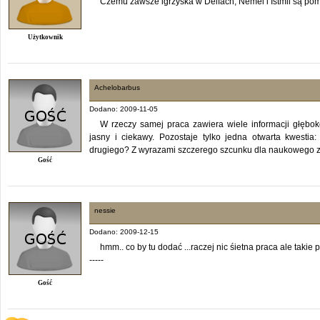
Czemu zawsze igrzyska w Delfach, Nemei i Istmii są po
Użytkownik
Achelobarbus
Dodano: 2009-11-05
W rzeczy samej praca zawiera wiele informacji głębok
jasny i ciekawy. Pozostaje tylko jedna otwarta kwestia
drugiego? Z wyrazami szczerego szcunku dla naukowego za
Gość
nessie
Dodano: 2009-12-15
hmm.. co by tu dodać ...raczej nic śietna praca ale takie
-----
Gość