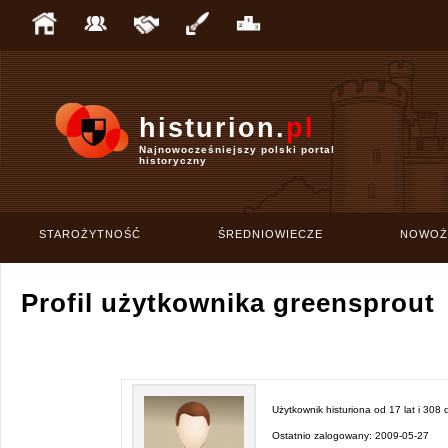
histurion.
pl
Najnowocześniejszy polski portal
historyczny
STAROŻYTNOŚĆ
ŚREDNIOWIECZE
NOWOŻ
Profil użytkownika greensprout
Użytkownik histuriona od
17 lat i 308 
Ostatnio zalogowany:
2009-05-27