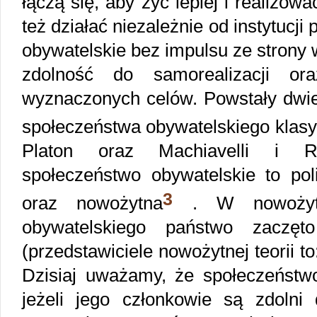
łączą się, aby żyć lepiej i realizow
też działać niezależnie od instytuc
obywatelskie bez impulsu ze strony
zdolność do samorealizacji ora
wyznaczonych celów. Powstały dwie 
społeczeństwa obywatelskiego klas
Platon oraz Machiavelli i R
społeczeństwo obywatelskie to pol
3
oraz nowożytna
. W nowożytne
obywatelskiego państwo zaczęt
(przedstawiciele nowożytnej teorii to:
Dzisiaj uważamy, że społeczeństwo
jeżeli jego członkowie są zdolni