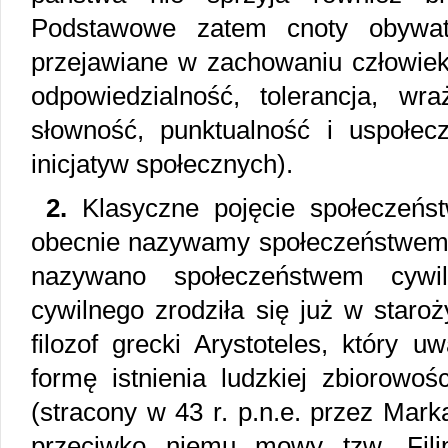
Podstawowe zatem cnoty obywate
przejawiane w zachowaniu człowieka
odpowiedzialność, tolerancja, wra
słowność, punktualność i uspołecz
inicjatyw społecznych).
2.
Klasyczne pojęcie społeczeńst
obecnie nazywamy społeczeństwem 
nazywano społeczeństwem cywil
cywilnego zrodziła się już w staroż
filozof grecki Arystoteles, który 
formę istnienia ludzkiej zbiorowo
(stracony w 43 r. p.n.e. przez Mar
przeciwko niemu mowy tzw. Filip