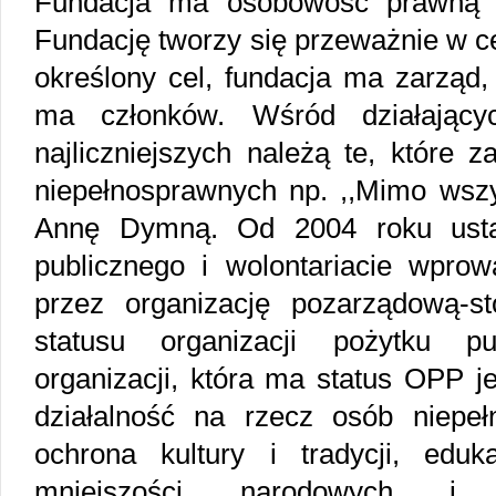
Fundacja ma osobowość prawną i 
Fundację tworzy się przeważnie w c
określony cel, fundacja ma zarząd,
ma członków. Wśród działający
najliczniejszych należą te, które 
niepełnosprawnych np. ,,Mimo wszy
Annę Dymną. Od 2004 roku ustaw
publicznego i wolontariacie wprow
przez organizację pozarządową-st
statusu organizacji pożytku p
organizacji, która ma status OPP je
działalność na rzecz osób niepeł
ochrona kultury i tradycji, eduk
mniejszości narodowych i s