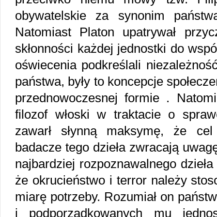
obywatelskie za synonim państw
Natomiast Platon upatrywał przy
skłonności każdej jednostki do wspó
oświecenia podkreślali niezależność
państwa, były to koncepcje społecz
przednowoczesnej formie . Natomia
filozof włoski w traktacie o spraw
zawarł słynną maksymę, że cel 
badacze tego dzieła zwracają uwagę
najbardziej rozpoznawalnego dzieła
że okrucieństwo i terror należy stos
miarę potrzeby. Rozumiał on państw
i podporządkowanych mu jednos