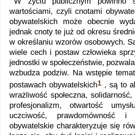
W życiu publicznym powinno s
wartościami, czyli cnotami obywate
obywatelskich może obecnie wyd
jednak cnoty te już od okresu średn
w określaniu wzorów osobowych. Są
wiele cech i postaw człowieka spr
jednostki w społeczeństwie, pozwala 
wzbudza podziw. Na wstępie temat
1
postawach obywatelskich
, są to a
wrażliwość społeczna, solidarność,
profesjonalizm, otwartość umysł
uczciwość, prawdomówność i to
obywatelskie charakteryzuje się ró