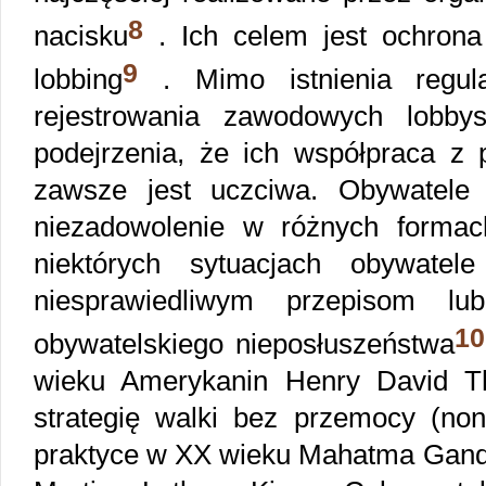
8
nacisku
. Ich celem jest ochrona 
9
lobbing
. Mimo istnienia regula
rejestrowania zawodowych lobbys
podejrzenia, że ich współpraca z p
zawsze jest uczciwa. Obywatele
niezadowolenie w różnych formac
niektórych sytuacjach obywatel
niesprawiedliwym przepisom l
10
obywatelskiego nieposłuszeństwa
wieku Amerykanin Henry David Th
strategię walki bez przemocy (non-
praktyce w XX wieku Mahatma Gandhi