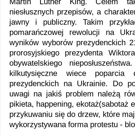
Martin Luther King. Celem tak
niesłusznych przepisów, a charakter
jawny i publiczny. Takim przykł
pomarańczowej rewolucji na Ukra
wyników wyborów prezydenckich 21.
prorosyjskiego prezydenta Wikto
obywatelskiego nieposłuszeństw
kilkutysięczne wiece poparcia
prezydenckich na Ukrainie. Do p
uwagi na jakiś problem należą rów
pikieta, happening, ekotaż(sabotaż 
przykuwaniu się do drzew, które maj
wykorzystywana forma protestu - blo