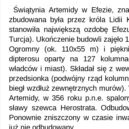
Świątynia Artemidy w Efezie, zn
zbudowana była przez króla Lidii 
stanowiła największą ozdobę Efezu
Turcja). Ukończenie budowli zajęło 1
Ogromny (ok. 110x55 m) i piękni
dipterosu oparty na 127 kolumna
władców i miast). Składał się z we
przedsionka (podwójny rząd kolumn
biegł wzdłuż zewnętrznych murów). 
Artemidy, w 356 roku p.n.e. spalo
sławy szewca Herostrata. Odbudow
Ponownie zniszczony w czasie inwa
już nie odbudowany.