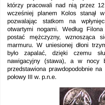
którzy pracowali nad nią przez 1
wcześniej planem Kolos stanął w
pozwalając statkom na wpłynię
otwartymi nogami. Według Filona
postać mężczyzny, wznosząca si
marmuru. W uniesionej dłoni trzy
było zapalać, dzięki czemu sł
nawigacyjny (stawa), a w nocy b
przedstawiona prawdopodobnie na a
połowy III w. p.n.e.