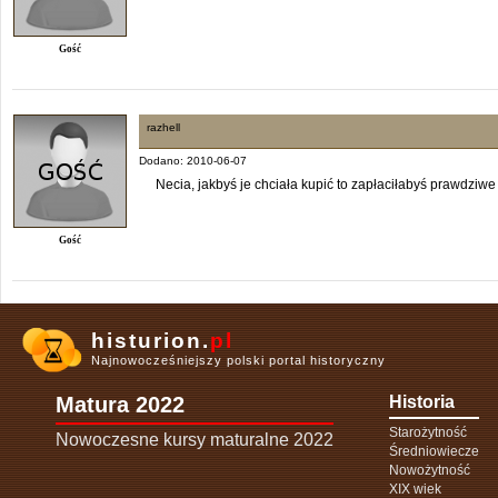
Gość
razhell
Dodano: 2010-06-07
Necia, jakbyś je chciała kupić to zapłaciłabyś prawdziwe 
Gość
histurion.
pl
Najnowocześniejszy polski portal historyczny
Matura 2022
Historia
Starożytność
Nowoczesne kursy maturalne 2022
Średniowiecze
Nowożytność
XIX wiek