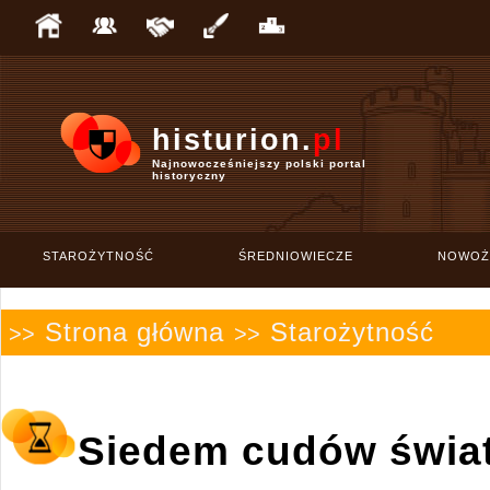
histurion.
pl
Najnowocześniejszy polski portal
historyczny
STAROŻYTNOŚĆ
ŚREDNIOWIECZE
NOWOŻ
Strona główna
Starożytność
>>
>>
Siedem cudów świa