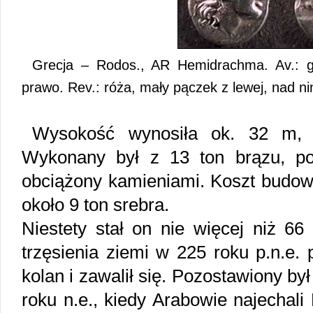
Grecja – Rodos., AR Hemidrachma. Av.: gł
prawo. Rev.: róża, mały pączek z lewej, nad n
Wysokość wynosiła ok. 32 m, 
Wykonany był z 13 ton brązu, po
obciążony kamieniami. Koszt budowy
około 9 ton srebra.
Niestety stał on nie więcej niż 66
trzęsienia ziemi w 225 roku p.n.e.
kolan i zawalił się. Pozostawiony b
roku n.e., kiedy Arabowie najechali