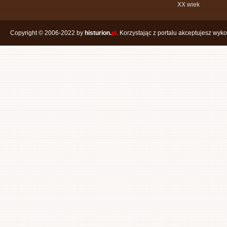
XX wiek
Copyright © 2006-2022 by
histurion.
pl
. Korzystając z portalu akceptujesz wyk