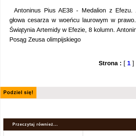
Antoninus Pius AE38 - Medalion z Efez
głowa cesarza w woeńcu laurowym w pra
Świątynia Artemidy w Efezie, 8 kolumn. Anto
Posąg Zeusa olimpijskiego
Strona :
[
1
]
Podziel się!
Przeczytaj również...